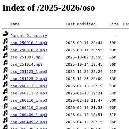
Index of /2025-2026/oso
Name
Last modified
Size
De
Parent Directory
oso_250910_1.mp3
oso_250910_2.mp3
oso_251007.mp3
oso_251014.mp3
oso_251125_1.mp3
oso_251125_2.mp3
oso_260113_1.mp3
oso_260113_2.mp3
oso_260210_1.mp3
oso_260210_2.mp3
oso_260409_1.mp3
oso_260409_2.mp3