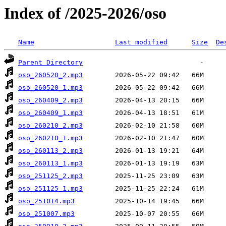
Index of /2025-2026/oso
Name
Last modified
Size
De
Parent Directory
oso_260520_2.mp3
oso_260520_1.mp3
oso_260409_2.mp3
oso_260409_1.mp3
oso_260210_2.mp3
oso_260210_1.mp3
oso_260113_2.mp3
oso_260113_1.mp3
oso_251125_2.mp3
oso_251125_1.mp3
oso_251014.mp3
oso_251007.mp3