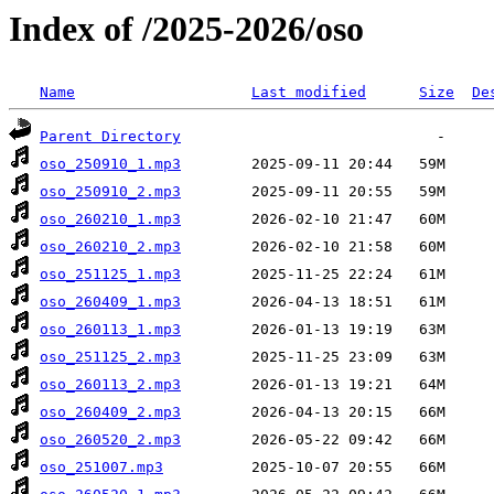
Index of /2025-2026/oso
Name
Last modified
Size
De
Parent Directory
oso_250910_1.mp3
oso_250910_2.mp3
oso_260210_1.mp3
oso_260210_2.mp3
oso_251125_1.mp3
oso_260409_1.mp3
oso_260113_1.mp3
oso_251125_2.mp3
oso_260113_2.mp3
oso_260409_2.mp3
oso_260520_2.mp3
oso_251007.mp3