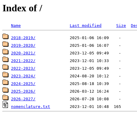
Index of /
Name
Last modified
Size
De
2018-2019/
2019-2020/
2020-2021/
2021-2022/
2022-2023/
2023-2024/
2024-2025/
2025-2026/
2026-2027/
nomenclature.txt